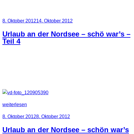
Schlagwort:
Meer
Veröffentlicht
8. Oktober 2012
14. Oktober 2012
am
Urlaub an der Nordsee – schö war’s –
Teil 4
Zum Schluss gibt es noch ein paar Fotos von Helgoland.
War schön, aber leider ein viel zu kurzer Aufenthalt.
Sozusagen unser Touri Pflichtprogramm.
„Urlaub
weiterlesen
an
Veröffentlicht
8. Oktober 2012
8. Oktober 2012
der
am
Nordsee
Urlaub an der Nordsee – schön war’s
–