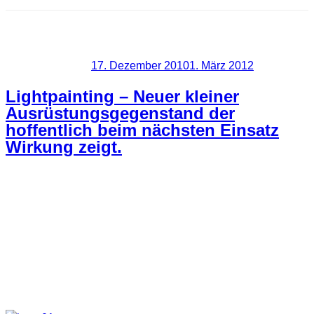
Schlagwort:
Laser
Veröffentlicht am
17. Dezember 2010
1. März 2012
Lightpainting – Neuer kleiner
Ausrüstungsgegenstand der
hoffentlich beim nächsten Einsatz
Wirkung zeigt.
Ein neuer kleiner aber feiner Ausrüstungsgegenstand ist zu
unserer Ausrüstung hinzugekommen. Fotos bei dem wir
diesen in unsere LightArt Werke eingebunden haben gibt es
aber noch nicht. Bisher sind wir leider nicht mehr dazu
gekommen loszuziehen. Weihnachten lässt halt grüßen. Bin
selber gespannt was wir damit alles zaubern können.