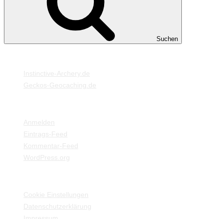
Suchen
MEINE WEBSEITEN
Instinctive-Archery.de
Geckos-Geocaching.de
META
Anmelden
Eintrags-Feed
Kommentar-Feed
WordPress.org
EINSTELLUNGEN / INFORMATIONEN
Cookie Einstellungen
Datenschutzerklärung
Impressum