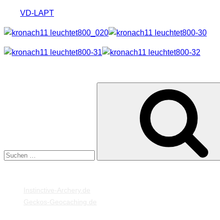
Wir (
VD-LAPT
) haben es uns dann auch nicht nehmen lassen, 
SUCHE
Suche
nach:
MEINE WEBSEITEN
Instinctive-Archery.de
Geckos-Geocaching.de