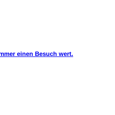
 wieder sehenswert. Kronach erscheint in einem völlig anderen 
Immer einen Besuch wert.
ch leuchtet, bei der die obere Altstadt durch verschiedene Licht
Übriges um daraus eine gelungene Veranstaltung zu machen. Die
ann doch noch geschafft ein par Fotos zu schießen. Ich lege e
erzaubert wird.