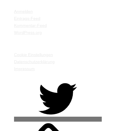
META
Anmelden
Eintrags-Feed
Kommentar-Feed
WordPress.org
EINSTELLUNGEN / INFORMATIONEN
Cookie Einstellungen
Datenschutzerklärung
Impressum
Twitter
500px