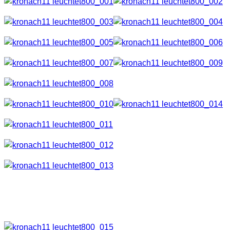
Eines der Highlights war der “animierte Hinterhof”. Hier sah m