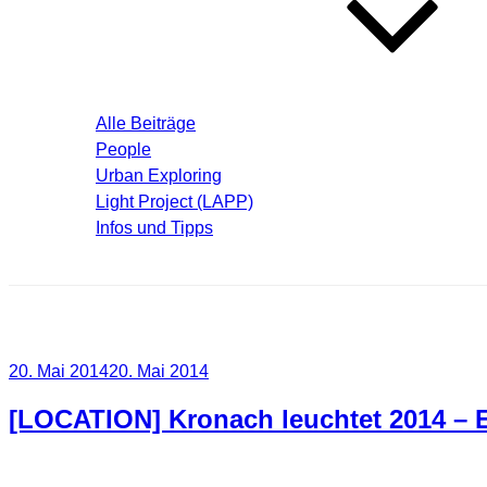
Blog – Aktuelle Beiträge
Alle Beiträge
People
Urban Exploring
Light Project (LAPP)
Infos und Tipps
Über mich
Schlagwort:
Kronach leucht
Veröffentlicht
20. Mai 2014
20. Mai 2014
am
[LOCATION] Kronach leuchtet 2014 – 