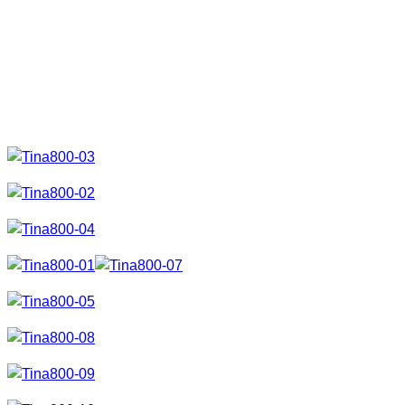
Dann habe ich Tina auch fast noch mit dem Blitz erschlagen,
sie auf spitzen Steinen sitzen lassen und am Ende musste
sie auch noch frieren. Hört sich echt an als zeige ich beim
Shooting keine Gnade. Vielen, vielen Dank an dieser Stelle.
Hier aber nun die Ergebnisse.