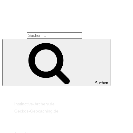
nicht allzu viel Variationen. Diesmal habe ich mal mehr mit
dem Licht (Sonne und Blitz) gespielt.
SUCHE
Suche nach:
Suchen
MEINE WEBSEITEN
Instinctive-Archery.de
Geckos-Geocaching.de
META