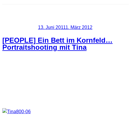
Schlagwort:
Kornfeld
Veröffentlicht am
13. Juni 2011
1. März 2012
[PEOPLE] Ein Bett im Kornfeld…
Portraitshooting mit Tina
Warum habe ich eigentlich so lange gezögert Portraits zu
schießen? Dabei merke ich immer mehr das mir die Sache
verdammt viel Spaß macht. Vielleicht liegt es aber auch
daran das ich einfach Glück mit meinen Models hatte.
Diesmal durfte ich mit Tina ein Shooting durchführen.
Was für eine Geduld. Bis endlich die ganzen Einstellungen
einigermaßen gestimmt haben verging schon seine Zeit.