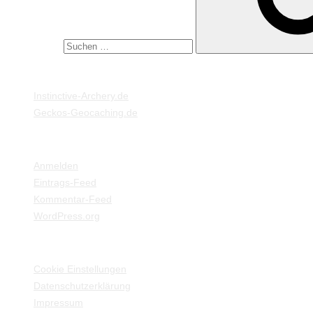
Suche nach:
MEINE WEBSEITEN
Instinctive-Archery.de
Geckos-Geocaching.de
META
Anmelden
Eintrags-Feed
Kommentar-Feed
WordPress.org
EINSTELLUNGEN / INFORMATIONEN
Cookie Einstellungen
Datenschutzerklärung
Impressum