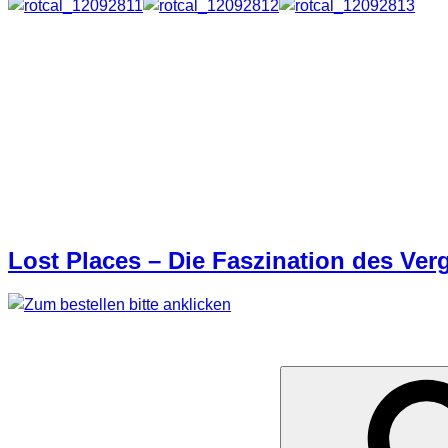
Premium Kalender
Format: 34,3cm x 48,3cm
12 Monate / beginnt bei Januar 2013
Der Kalender kann hier erworben werd
Lost Places – Die Faszination des Ve
SUCHE