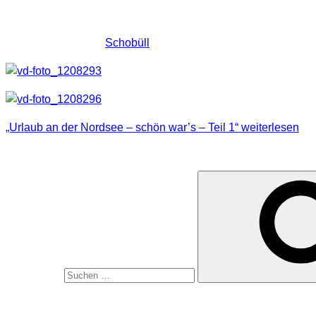
Natürlich hatte ich auch meine Kamera dabei und hab ein paar
Unser Standort war
Schobüll
, besser gesagt der Campingplatz
„Urlaub an der Nordsee – schön war’s – Teil 1“
weiterlesen
SUCHE
Suche nach:
MEINE WEBSEITEN