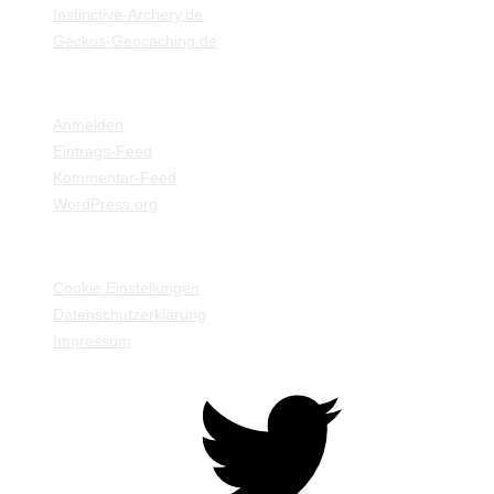
Instinctive-Archery.de
Geckos-Geocaching.de
META
Anmelden
Eintrags-Feed
Kommentar-Feed
WordPress.org
EINSTELLUNGEN / INFORMATIONEN
Cookie Einstellungen
Datenschutzerklärung
Impressum