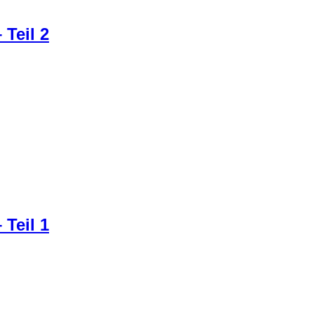
 Teil 2
ine wirklich nette kleine Hafenstadt ist. Lohnt sich auf jeden fa
 Teil 1
r Nordsee gemacht. Noch dazu auf einem Berg, was ja eigentlich
kten Blick auf die Nordsee, da hier kein Deich die Sicht verspe