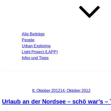
Blog – Aktuelle Beiträge
Alle Beiträge
People
Urban Exploring
Light Project (LAPP)
Infos und Tipps
Über mich
Schlagwort:
Husum
Veröffentlicht am
8. Oktober 2012
14. Oktober 2012
Urlaub an der Nordsee – schö war’s – T