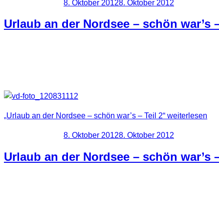
Veröffentlicht am
8. Oktober 2012
8. Oktober 2012
Urlaub an der Nordsee – schön war’s –
Weiter geht es mit Husum, das ganz nahe an Schobüll liegt und e
dort an zwei tagen pro Woche statt findet.
„Urlaub an der Nordsee – schön war’s – Teil 2“
weiterlesen
Veröffentlicht am
8. Oktober 2012
8. Oktober 2012
Urlaub an der Nordsee – schön war’s –
In den Sommerferien waren wir mal ein paar Tage Urlaub an de
Ü. NN und somit hatten wir auf dem Campingplatz Schobüll dire