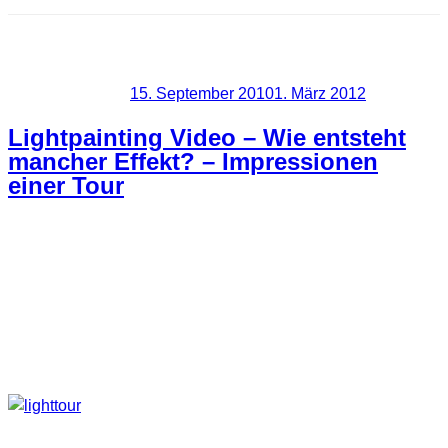
Schlagwort:
How to
Veröffentlicht am
15. September 2010
1. März 2012
Lightpainting Video – Wie entsteht
mancher Effekt? – Impressionen
einer Tour
Bei unserer letzten Lightpainting Tour haben wir mal die
Videokamera laufen lassen. Daraus ist ein kleiner
Zusammenschnitt von einigen unserer Aufnahmen
entstanden. Die ganze Aktion fand in einem alten
verlassenen Bürogebäude statt.
Video