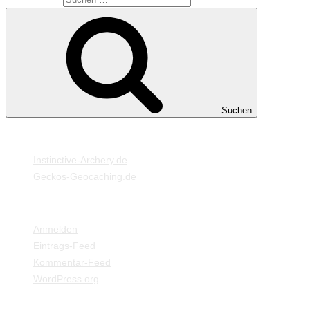
Suchen
MEINE WEBSEITEN
Instinctive-Archery.de
Geckos-Geocaching.de
META
Anmelden
Eintrags-Feed
Kommentar-Feed
WordPress.org
EINSTELLUNGEN / INFORMATIONEN