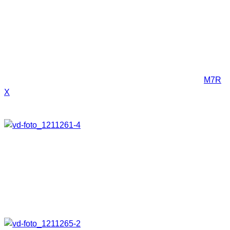
zuverlässigen Begleiter für meine Foto und Videoprojekte.
LED TASCHENLAMPE M7R X
Kommen wir zur zweiten eingesetzten leichten
Taschenlampe. Hier handelt es sich um die aufladbare
M7R
X
. Geliefert wird sie in einen schmucken Koffer in dem Alles
gut verstaubar ist.
Mit 600 Lumen in der höchsten Lichtstufe ist sie ein
absolutes Kraftpaket. Das Gewicht beträgt 203g und die
Länge ist 15,6cm. Sie schafft eine Leuchtweite von gut 235m.
Die Taschenlampe wird mit einem Akku geliefert und ist
dadurch eine Lampe für umweltbewusste Nutzer.