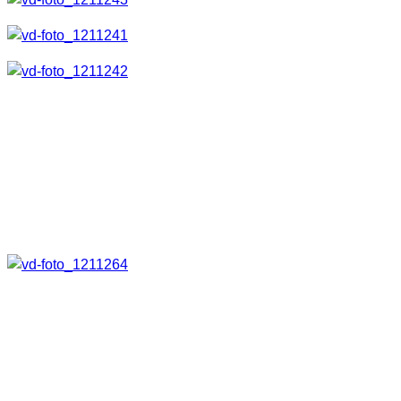
LED Taschenlampe M14 X
Die LED LENSER M14 X ist in der hellsten Stufe mit 650
Lumen die hellste Lampe aus der M-Serie. Sie schafft eine
Leuchtweite von ca. 280m.
Sie wird in in einem der typischen schwarzen
Kartonverpackungen von LED LENSER geliefert.
Im Lieferumfang ist Folgendes
enthalten: