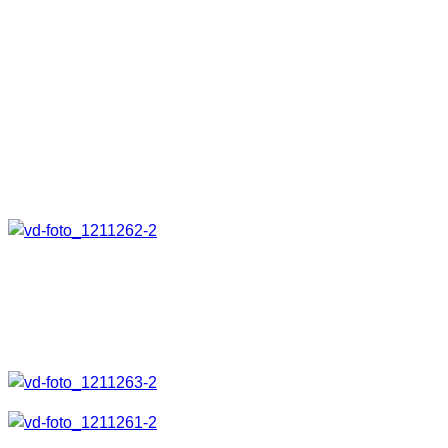
Gürtelclip
Dieser ist in alle Richtungen drehbar. Zuerst dachte ich
dass dieser Clip nicht so praktisch wie eine Tasche
wäre. Mittlerweile finde ich ihn aber toll. So ist es z.B.
möglich die Lampe auch am Gürtel zu tragen und den
Weg damit auszuleuchten, ohne die Lampe selbst
halten zu müssen. Außerdem hält darin die Lampe
bombenfest.
Anleitung, Smartcard mit allen Funktionen in der
Übersicht, Batterien und Handschlaufe. Die
Betriebsanleitung ist auf dem folgenden Bild nicht mit
abgebildet.