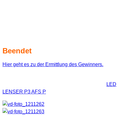
hervorragenden Lichtleistung ist sie mehr als nur eine
Backup-Lösung für mich.
Verlosung
Beendet
Hier geht es zu der Ermittlung des Gewinners.
Kommen wir nun zur versprochenen Verlosung. Zu
gewinnen gibt es die kleine, aber wirklich feine
LED
LENSER P3 AFS P
im Wert von 39,90€ (Herstellerangabe).
Die Chip gesteuerte Lampe bringt es auf eine Lichtleistung
von 75 Lumen und schafft eine Leuchtweite von gut 120m.
Gefüttert wird sie mit nur einer AAA Batterie. Bei der