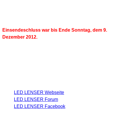
korrekt sind, damit ich später mit dem Gewinner Kontakt
aufnehmen kann. Die Angaben werden nur für die Verlosung
benutzt.
Einsendeschluss war bis Ende Sonntag, dem 9.
Dezember 2012.
Weitere Infos über LED LENSER
findet ihr hier:
LED LENSER Webseite
LED LENSER Forum
LED LENSER Facebook
Freue mich natürlich auch über Kommentare