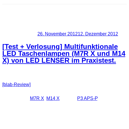
Schlagwort:
High-End
Taschenlampe
Veröffentlicht am
26. November 2012
12. Dezember 2012
[Test + Verlosung] Multifunktionale
LED Taschenlampen (M7R X und M14
X) von LED LENSER im Praxistest.
[blab-Review]
Vor ein paar Tagen habe ich ein sehr feines
Paket von LED LENSER erhalten. Darin enthalten waren die
Handlampen
M7R X
,
M14 X
und die
P3 APS-P
. Die
Letztgenannte könnt ihr übrigens mit etwas Glück gewinnen.
Wie kann man solche Lampen eigentlich am besten testen?
Diese Frage habe ich mir auch überlegt und bin zu dem