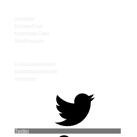
META
Anmelden
Eintrags-Feed
Kommentar-Feed
WordPress.org
EINSTELLUNGEN / INFORMATIONEN
Cookie Einstellungen
Datenschutzerklärung
Impressum
Twitter