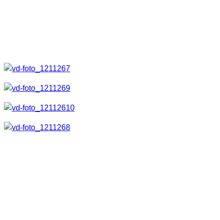
Mit dabei sind Ladekabel, Netzteil und Ladeschale, welche
benutzt werden kann um die Lampe an der Wand zu
befestigen und dort zu laden. Das Laden kann aber auch
ohne dies Ladeschale erfolgen.
Außerdem ist natürlich der Gürtelclip, die Anleitung,
Smartcard und Handschlaufe mit dabei.
Funktionsumfang
Der Funktionsumfang ist mit der M14 X identisch. Deshalb
werde ich nicht mehr darauf eingehen. Auch die Verarbeitung