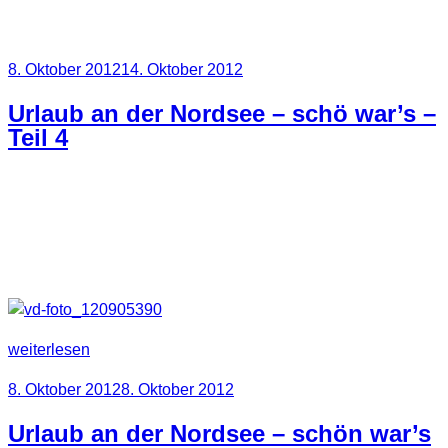
Schlagwort:
Helgoland
Veröffentlicht
8. Oktober 2012
14. Oktober 2012
am
Urlaub an der Nordsee – schö war’s –
Teil 4
Zum Schluss gibt es noch ein paar Fotos von Helgoland.
War schön, aber leider ein viel zu kurzer Aufenthalt.
Sozusagen unser Touri Pflichtprogramm.
„Urlaub
weiterlesen
an
Veröffentlicht
8. Oktober 2012
8. Oktober 2012
der
am
Nordsee
Urlaub an der Nordsee – schön war’s
–