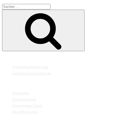
Suche
Suchen
nach:
MEINE WEBSEITEN
Instinctive-Archery.de
Geckos-Geocaching.de
META
Anmelden
Eintrags-Feed
Kommentar-Feed
WordPress.org