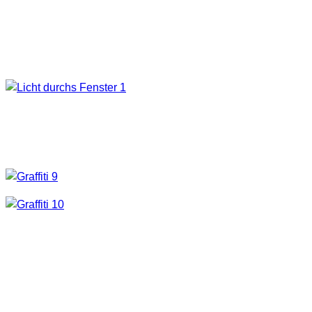
verschiedenen Erhöhungen ist diese Location sicher auch
für Lightpainting sehr ergiebig.
Hier waren wirklich ein paar Leute am Werk die über das
übliche Geschmiere deutlich hinaus sind. Besser hier an
dieser Stelle als an bewohnten Gebäuden in der Stadt.
Mehr seht ihr dann in der nachfolgenden Galerie. Einige
Fotos habe ich im HDR-Verfahren aufgenommen. Bei andren
reichte die Entwicklung der RAW-Daten aus um gute
Ergebnisse zu erzielen.
…. und ja, ich war wieder mit dem Fisheye unterwegs.