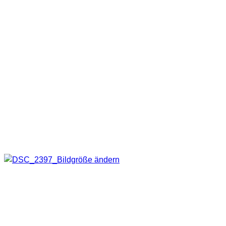
Grund
Die Mitarbeiter(innen) des Tierheims werden immer wieder
3-4 mal pro Woche zu Außeneinsätzen gerufen um Tiere aus
einer misslichen Lage zu befreien. Oft geschehen diese
Einsätze auch Nachts. Hier kann sich also ein gute und
zuverlässige Taschenlampe wie die M7R bestimmt
bewähren.