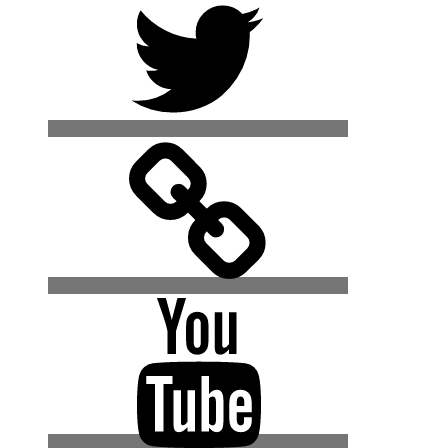
500px
YouTube