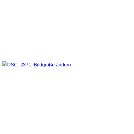
Tierschutzverein Kronach und Umgebung e.V. gewählt. Hier
setzen sich rund
600 Mitglieder
für das Wohl der Tiere ein
und ich finde dies sollte doch auch belohnt werden. Tiere
und Umwelt gehören einfach zusammen.
Das Tierheim selbst kommt im Jahr auf ca. 350-400
Vermittlungen und hat einen Durchlauf von ca. 700-750
Tieren pro Jahr.