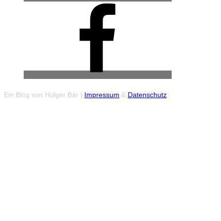
Facebook
(Urban
Explore
Gruppe)
Ein Blog von Holger Bär |
Impressum
&
Datenschutz