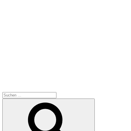
Ich hoffe das die Lampe dem Tierheim Kronach gute Dienste
leistet.
SUCHE
Suche
Suchen
nach: