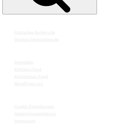
MEINE WEBSEITEN
Instinctive-Archery.de
Geckos-Geocaching.de
META
Anmelden
Eintrags-Feed
Kommentar-Feed
WordPress.org
EINSTELLUNGEN / INFORMATIONEN
Cookie Einstellungen
Datenschutzerklärung
Impressum
Twitter