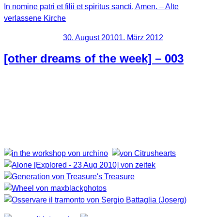
In nomine patri et filii et spiritus sancti, Amen. – Alte
verlassene Kirche
Veröffentlicht am
30. August 2010
1. März 2012
[other dreams of the week] – 003
Schon wieder ist eine Woche rum. Beim Stöbern in Flickr
sind mir wieder ein paar Perlen begegnet, welche ich euch
nicht vorenthalten will. Kreuz und quer ohne klare Linie,
einfach Fotos die mir gefallen.