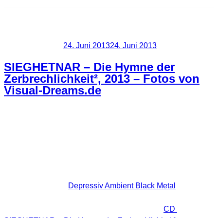
Schlagwort:
fotos
Veröffentlicht am
24. Juni 2013
24. Juni 2013
SIEGHETNAR – Die Hymne der
Zerbrechlichkeit², 2013 – Fotos von
Visual-Dreams.de
Für ihr neues CD Booklet suchte SIEGHETNAR nach
stimmigen und passenden Fotos und hat mich kurzerhand
kontaktiert. So kam es zu einer unkomplizierten kleinen
Zusammenarbeit.
Die Musikrichtung
Depressiv Ambient Black Metal
ist zwar
nicht mein Metier, dennoch freut es mich natürlich, dass ein
paar meiner Fotos nun das Booklet der neuen
CD