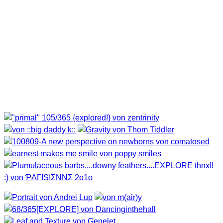
Unter diesem Motto möchte ich gerne ein paar Fotografien
vorstellen, die mir persönlich besonders gut gefallen, mich
inspirieren und teilweise das Kopfkino bei mir anschalten.
Ich hoffe diese Fotos finden auch bei euch Anklang.
Gerade bei Flickr findet man sehr viele Bilder die nach dem
hoch laden schnell in der Versenkung verloren gehen. Ein
paar möchte ich hiermit für euch festhalten.