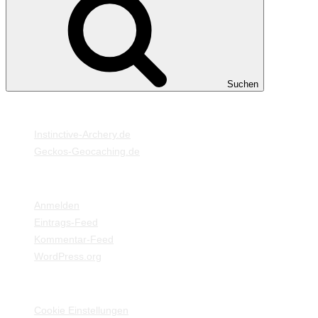
Suchen
MEINE WEBSEITEN
Instinctive-Archery.de
Geckos-Geocaching.de
META
Anmelden
Eintrags-Feed
Kommentar-Feed
WordPress.org
EINSTELLUNGEN / INFORMATIONEN
Cookie Einstellungen