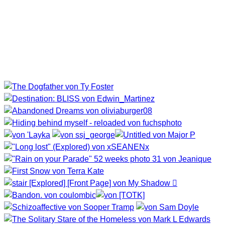
Heute ist es wieder soweit. Ich stelle euch meine Favoriten
der letzten Tage vor, welche ich auf Flickr entdeckt habe. Ich
finde es sind wieder besondere Werke dabei, bei denen es
einfach Spaß macht sie zu betrachten, aber schaut selbst.