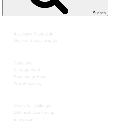
Suchen
MEINE WEBSEITEN
Instinctive-Archery.de
Geckos-Geocaching.de
META
Anmelden
Eintrags-Feed
Kommentar-Feed
WordPress.org
EINSTELLUNGEN / INFORMATIONEN
Cookie Einstellungen
Datenschutzerklärung
Impressum