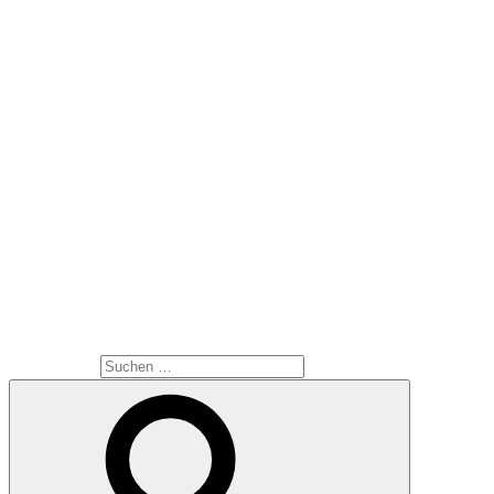
Wirklich eine gute Arbeit hast du da abgeliefert.
Weitere Infos
Erloschene Feuertempel – Momentaufnahmen stillgelegter
Krematorien der Jugendstilzeit
Frank Fleischmann
ISBN 978-3-924447-48-9
Die Einnahmen kommen dem AFD e.V. und dem Museum
für Sepulkralkultur zu Gute.
SUCHE
Suche nach: