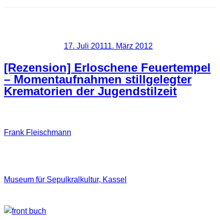
Schlagwort:
Fleischmann
Veröffentlicht am
17. Juli 2011
1. März 2012
[Rezension] Erloschene Feuertempel
– Momentaufnahmen stillgelegter
Krematorien der Jugendstilzeit
Frank Fleischmann
, mit dem ich auch schon zusammen
unterwegs war hat nun einen 60 seitigen Bildband (21x21cm
Softcover) veröffentlicht, dessen Inhalt sich um stillgelegte
Krematorien dreht. In dieser Publikation hält er für das
Museum für Sepulkralkultur, Kassel
, einige bislang nie
dargestellte Momente dreier „Hundertjähriger“ fest.