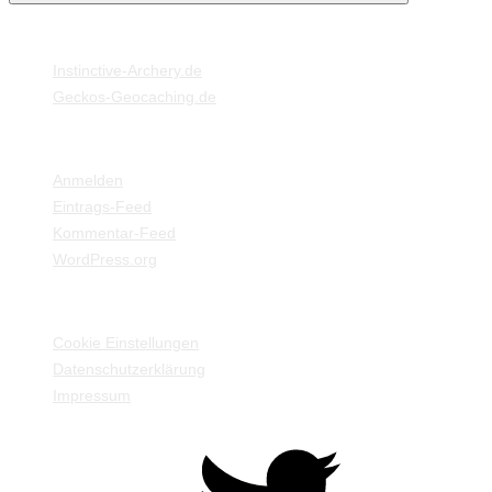
MEINE WEBSEITEN
Instinctive-Archery.de
Geckos-Geocaching.de
META
Anmelden
Eintrags-Feed
Kommentar-Feed
WordPress.org
EINSTELLUNGEN / INFORMATIONEN
Cookie Einstellungen
Datenschutzerklärung
Impressum