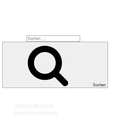
Viel Spaß beim stöbern.
SUCHE
Suche nach:
Suchen
MEINE WEBSEITEN
Instinctive-Archery.de
Geckos-Geocaching.de
META