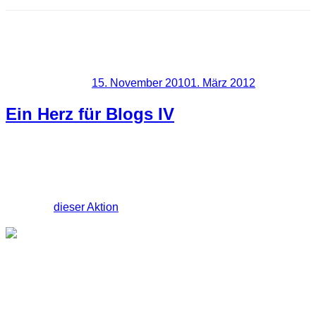
Schlagwort:
Ein Herz für
Blogs IV
Veröffentlicht am
15. November 2010
1. März 2012
Ein Herz für Blogs IV
Heute ist es soweit und ich beteilige mich zum ersten Mal an
der Aktion ein Herz für Blogs. Dies ist schon die vierte
Ausgabe
dieser Aktion
.
Meine Vorschäge