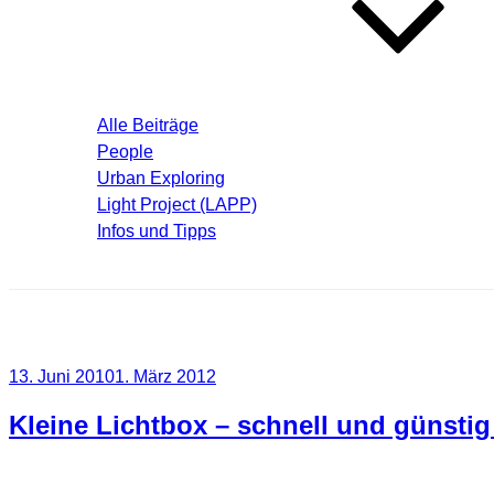
Blog – Aktuelle Beiträge
Alle Beiträge
People
Urban Exploring
Light Project (LAPP)
Infos und Tipps
Über mich
Schlagwort:
diffuses Licht
Veröffentlicht
13. Juni 2010
1. März 2012
am
Kleine Lichtbox – schnell und günstig