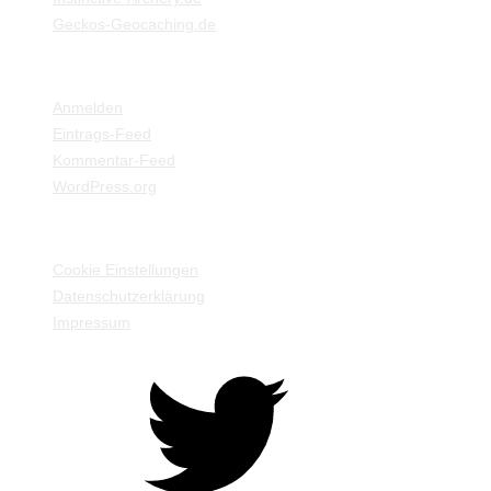
Geckos-Geocaching.de
META
Anmelden
Eintrags-Feed
Kommentar-Feed
WordPress.org
EINSTELLUNGEN / INFORMATIONEN
Cookie Einstellungen
Datenschutzerklärung
Impressum
Twitter