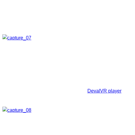
Anschließend optimiere ich das Bild noch einmal. Dann geht
es schon ans
Zusammenfügen
. Unter diesem Menüpunkt
können wir verschiedene Einstellungen vornehmen und
klicken dann auf
Jetzt zusammenfügen!
Nun nur noch den Speicherort auswählen, den Dateinamen
eingeben und auf Speichern klicken. Der jetzt folgende
Stitchingvorgang nimmt etwas Zeit und Rechnerleistung in
Anspruch.
Anschließend erhalten wir unser sphärisches Panorama,
welches wir lokal zum Beispiel mit dem
DevalVR player
betrachten können.
Nachbearbeitung und Export