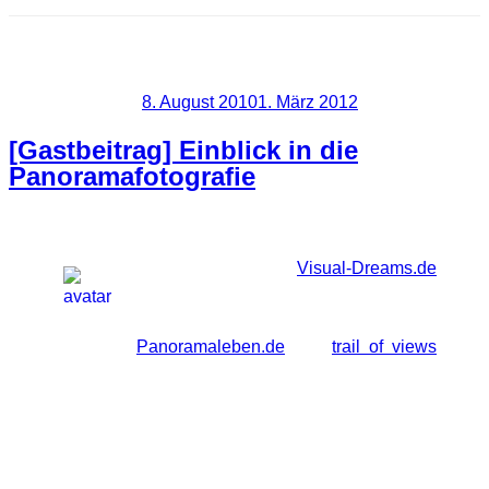
Schlagwort:
DevalVRPlayer
Veröffentlicht am
8. August 2010
1. März 2012
[Gastbeitrag] Einblick in die
Panoramafotografie
Heute darf ich auf
Visual-Dreams.de
den ersten Gastbeitrag präsentieren.
Philipp, der Betreiber der Webseiten
Panoramaleben.de
und
trail of views
befasst sich vor allem mit interaktiven Panoramen
Fotos. Heute also ein informativer Einblick in
diese Materie um euch die ersten Schritte etwas
zu erleichtern. Nun hat also Philipp das Wort 😉