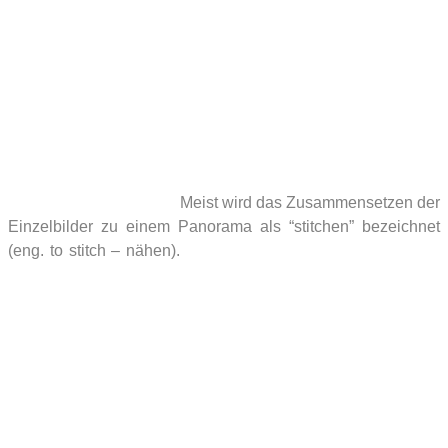
mit jeder (digitalen) Kamera Kugelpanoramen erstellen, also
auch mit einer herkömmlichen Kompaktkamera. Allerdings
sind bei längeren Brennweiten mehr Einzelbilder notwendig.
Das kann etwa bei sich bewegenden Motiven beim
Zusammensetzen der Bilder Probleme geben. Auch beim
Himmel kann es zu Schwierigkeiten kommen, da die
Software bei komplett blauen Bildern keine
Gemeinsamkeiten findet und diese dann nicht
zusammensetzen kann.
Meist wird das Zusammensetzen der
Einzelbilder zu einem Panorama als “stitchen” bezeichnet
(eng. to stitch – nähen).
Ich selbst habe aber lange Zeit mit
einer Bridgekamera fotografiert bis ich zu einer Spiegelreflex
gewechselt bin. Einsteigern wird oft gleich der Kauf eines
Weitwinkel- oder Fischaugenobjektivs empfohlen. Solche
Objektive kosten aber eine Menge Geld, weshalb sich eine
Anschaffung am Anfang eigentlich nicht lohnt. Bei einem
Fisheye sind für ein komplettes Panorama nur etwa vier bis
acht Bilder notwendig, was das Fotografieren und die
spätere Bearbeitung natürlich erheblich erleichtert aber