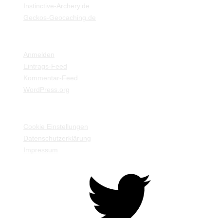
Instinctive-Archery.de
Geckos-Geocaching.de
META
Anmelden
Eintrags-Feed
Kommentar-Feed
WordPress.org
EINSTELLUNGEN / INFORMATIONEN
Cookie Einstellungen
Datenschutzerklärung
Impressum