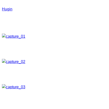
Die Einzelbilder setze ich mit der kostenlosen Software
Hugin
zusammen. Nach dem Starten von Hugin müssen
zunächst die Einzelbilder hinzugefügt werden. Dies
geschieht entweder per Drag&Drop oder über die
Schaltfläche
1. Bilder laden…
Anschließend muss der Objektivtyp und ggf. Brennweite und
Formatfaktor eingegeben werden.
Unter dem Register
Bilder
finden wir nun die Einzelbilder.
Wir klicken auf die Schaltfläche
Kontrollpunkte erstellen
.
Hugin sucht nun die gemeinsamen Punkte der Einzelbilder.
Je nach Anzahl der Bilder und Rechnerleistung kann dieser
Vorgang einige Zeit in Anspruch nehmen. Anschließend