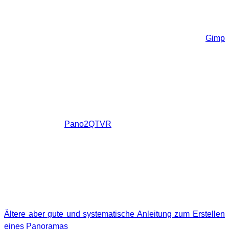
Hugin liefert das fertige Panorama als aufgeklappte Kugel,
also wie eine Weltkarte bei der es dann natürlich zu
Verzerrungen im oberen und unteren Bereich kommt. Mit
einer Bildbearbeitungssoftware wie Photoshop oder
Gimp
kann man etwaige Fehler im mittleren Teil aber schon
korrigieren. Hierfür sind einfache Grundkenntnisse wie das
Arbeiten mit Ebenen und Klonen von Nöten. Um
Stitchingfehler im Bodenbild zu beheben oder dort einen
Schriftzug oder ein Logo einzufügen, ist es notwendig, das
Kugelbild in Würfelflächen zu exportieren/konvertieren. Ich
verwende dafür
Pano2QTVR
. Das Programm ermöglicht es
zudem, das Bild im Quicktimeformat zu speichern.
Linkliste
Zum Abschluss noch einige Internetseiten, auf denen man
das Thema vertiefen kann.
Ältere aber gute und systematische Anleitung zum Erstellen
eines Panoramas