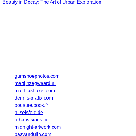
[Amazon
Beauty in Decay: The Art of Urban Exploration
Affiliate]
Auszug aus der Fotografenliste
Damit ihr euch einen weiteren Eindruck über die Art der
Aufnahmen machen könnt, liste ich einen kleinen Auszug
von Webseiten der mitwirkenden Fotografen auf.
gumshoephotos.com
martijnzegwaard.nl
matthiashaker.com
dennis-grafix.com
bousure.book.fr
nilseisfeld.de
urbanvisions.lu
midnight-artwork.com
basvanduijn.com