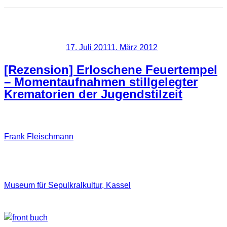
Schlagwort:
Bildband
Veröffentlicht am
17. Juli 2011
1. März 2012
[Rezension] Erloschene Feuertempel
– Momentaufnahmen stillgelegter
Krematorien der Jugendstilzeit
Frank Fleischmann
, mit dem ich auch schon zusammen
unterwegs war hat nun einen 60 seitigen Bildband (21x21cm
Softcover) veröffentlicht, dessen Inhalt sich um stillgelegte
Krematorien dreht. In dieser Publikation hält er für das
Museum für Sepulkralkultur, Kassel
, einige bislang nie
dargestellte Momente dreier „Hundertjähriger“ fest.