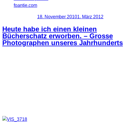
foantje.com
Veröffentlicht am
18. November 2010
1. März 2012
Heute habe ich einen kleinen
Bücherschatz erworben. – Grosse
Photographen unseres Jahrhunderts
Ok, ganz so weltbewegend ist das Ganze jetzt nicht, aber ich
habe mich darüber gefreut. War heute mal in einem
Gebrauchtwarenmarkt in meiner Umgebung um mich nach
ein paar Requisiten umzusehen. Bin dort auch fündig
geworden. Zufällig habe ich dann auch noch in der
Bücherecke rumgestöbert und bin über einen Bildband
gestolpert.