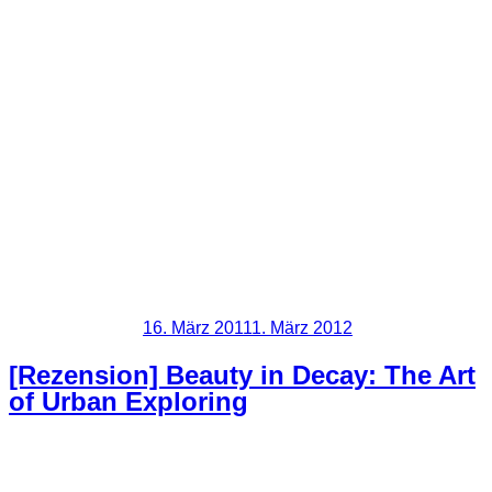
Wirklich eine gute Arbeit hast du da abgeliefert.
Weitere Infos
Erloschene Feuertempel – Momentaufnahmen stillgelegter
Krematorien der Jugendstilzeit
Frank Fleischmann
ISBN 978-3-924447-48-9
Die Einnahmen kommen dem AFD e.V. und dem Museum
für Sepulkralkultur zu Gute.
Veröffentlicht am
16. März 2011
1. März 2012
[Rezension] Beauty in Decay: The Art
of Urban Exploring