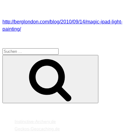
Hier findet ihr mehr Infos darüber:
http://berglondon.com/blog/2010/09/14/magic-ipad-light-
painting/
SUCHE
Suche
Suchen
nach:
MEINE WEBSEITEN
Instinctive-Archery.de
Geckos-Geocaching.de