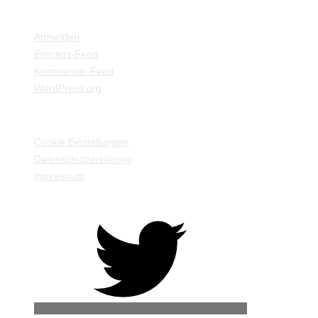
META
Anmelden
Eintrags-Feed
Kommentar-Feed
WordPress.org
EINSTELLUNGEN / INFORMATIONEN
Cookie Einstellungen
Datenschutzerklärung
Impressum
Twitter