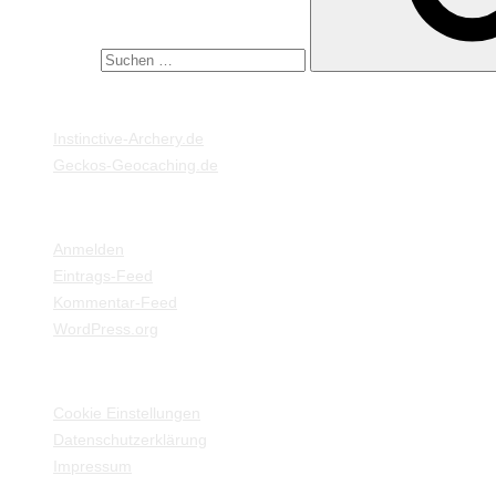
Suche nach:
MEINE WEBSEITEN
Instinctive-Archery.de
Geckos-Geocaching.de
META
Anmelden
Eintrags-Feed
Kommentar-Feed
WordPress.org
EINSTELLUNGEN / INFORMATIONEN
Cookie Einstellungen
Datenschutzerklärung
Impressum