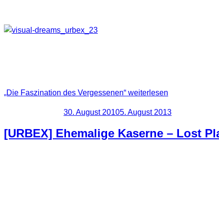
Ein Teil meiner Bekannten schüttelt schon ab und an den Kop
In meinem Fall ist es so das ich schon seit meiner Kindheit vo
erfahren, was sich hinter den Türen und Mauern befindet. H
liebsten Hobby der Fotografie, für mich die beste Symbiose.
„Die Faszination des Vergessenen“
weiterlesen
Veröffentlicht am
30. August 2010
5. August 2013
[URBEX] Ehemalige Kaserne – Lost Pl
Wieder gibt es eine neue Location die bestimmt nicht für jede
ist mittlerweile ein ziemlich heruntergekommenes Gebäude und
Man sollte sehr vorsichtig hier agieren, teils wegen der nahel