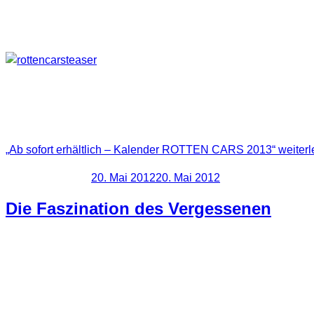
Ab sofort – Kalender ROTTEN CARS 2013 erhältlich.
Fast könnte man meinen die Autos und Lastwagen haben Gesich
noch an einigen Ecken das Chrom blitzen zu lassen.
Fotos von alten verrosteten Autos und Lkws, meist aus Zeiten
„Ab sofort erhältlich – Kalender ROTTEN CARS 2013“
weiterl
Veröffentlicht am
20. Mai 2012
20. Mai 2012
Die Faszination des Vergessenen
Vielerorts trifft man auf alte verlassene Gebäude. Oft von 
Bogen. Manches liegt sogar verborgen und viele wissen nicht
besuchen?