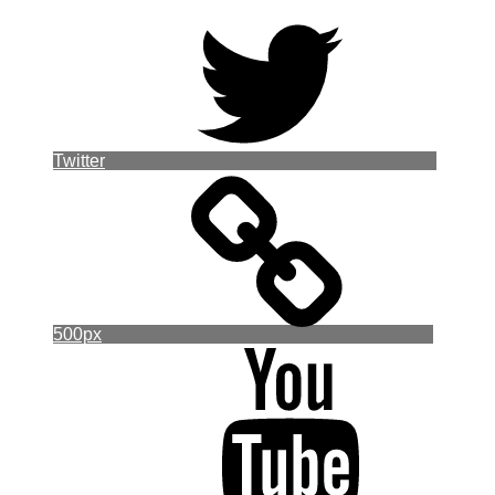
Twitter
500px