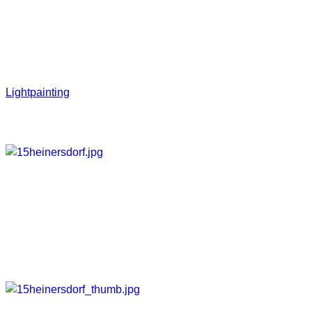
Es gibt viele Löcher, Scherben, herausragende Rohre, etc. u
Gestern haben wir dort mal ein paar Light Painting Versuche 
Lightpainting
Hier einmal ein paar Fotos